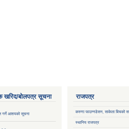
क खरिद/बोलपत्र सूचना
राजपत्र
करुणा फाउन्नडेसन, साकेला बिचको सा
ृत गर्ने आशयको सूचना
स्थानिय राजपत्र