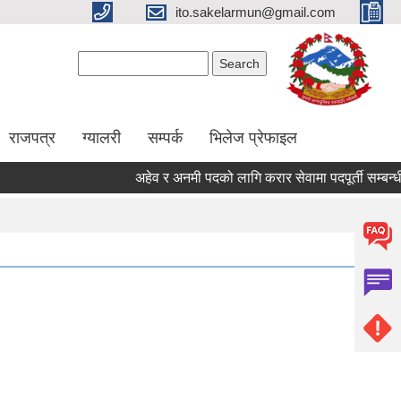
ito.sakelarmun@gmail.com
Search form
Search
राजपत्र
ग्यालरी
सम्पर्क
भिलेज प्रेफाइल
अहेव र अनमी पदको लागि करार सेवामा पदपूर्ती सम्बन्धी स