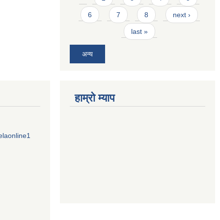
6
7
8
next ›
last »
अन्य
हाम्राे म्याप
elaonline1