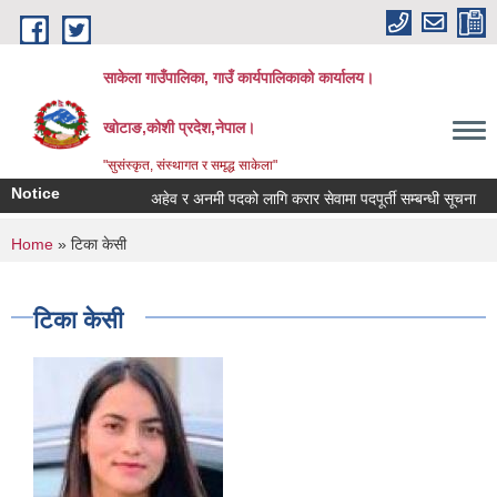
Skip to main content
साकेला गाउँपालिका, गाउँ कार्यपालिकाको कार्यालय।
खोटाङ,कोशी प्रदेश,नेपाल।
"सुसंस्कृत, संस्थागत र समृद्ध साकेला"
Notice
अहेव र अनमी पदको लागि करार सेवामा पदपूर्ती सम्बन्धी सूचना
त
You are here
Home
» टिका केसी
टिका केसी