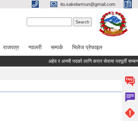
ito.sakelarmun@gmail.com
Search form
Search
राजपत्र
ग्यालरी
सम्पर्क
भिलेज प्रेफाइल
अहेव र अनमी पदको लागि करार सेवामा पदपूर्ती सम्बन्धी स