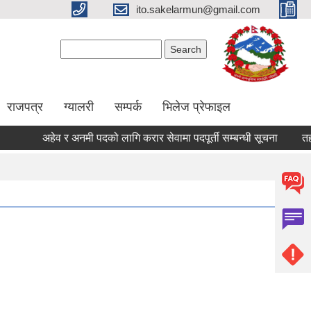
ito.sakelarmun@gmail.com
Search form
Search
राजपत्र
ग्यालरी
सम्पर्क
भिलेज प्रेफाइल
अहेव र अनमी पदको लागि करार सेवामा पदपूर्ती सम्बन्धी सूचना
तहवृद्