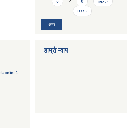
6
7
8
next ›
last »
अन्य
हाम्राे म्याप
elaonline1