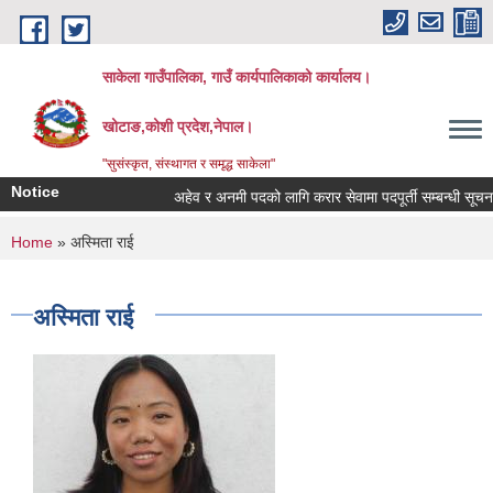
Skip to main content
साकेला गाउँपालिका, गाउँ कार्यपालिकाको कार्यालय।
खोटाङ,कोशी प्रदेश,नेपाल।
"सुसंस्कृत, संस्थागत र समृद्ध साकेला"
Notice
अहेव र अनमी पदको लागि करार सेवामा पदपूर्ती सम्बन्धी सूचना
You are here
Home
» अस्मिता राई
अस्मिता राई