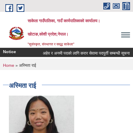
Skip to main content
साकेला गाउँपालिका, गाउँ कार्यपालिकाको कार्यालय।
खोटाङ,कोशी प्रदेश,नेपाल।
"सुसंस्कृत, संस्थागत र समृद्ध साकेला"
Notice
अहेव र अनमी पदको लागि करार सेवामा पदपूर्ती सम्बन्धी सूचना
You are here
Home
» अस्मिता राई
अस्मिता राई